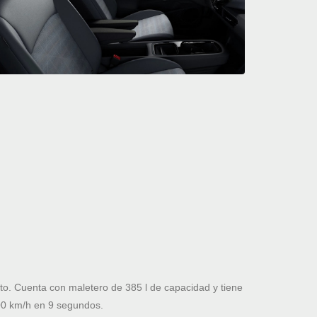
. Cuenta con maletero de 385 l de capacidad y tiene
00 km/h en 9 segundos.