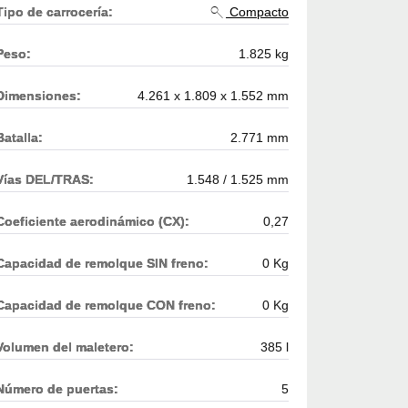
Tipo de carrocería:
Compacto
Peso:
1.825 kg
Dimensiones:
4.261 x 1.809 x 1.552 mm
Batalla:
2.771 mm
Vías DEL/TRAS:
1.548 / 1.525 mm
Coeficiente aerodinámico (CX):
0,27
Capacidad de remolque SIN freno:
0 Kg
Capacidad de remolque CON freno:
0 Kg
Volumen del maletero:
385 l
Número de puertas:
5