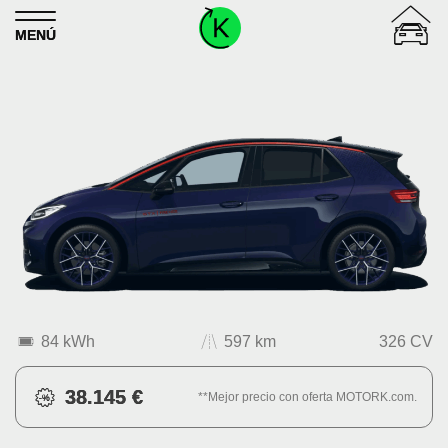
Skip to content
MENÚ
84 kWh
597 km
326 CV
38.145 €
**Mejor precio con oferta MOTORK.com.