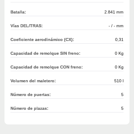
Batalla:
2.841 mm
Vías DEL/TRAS:
- / - mm
Coeficiente aerodinámico (CX):
0,31
Capacidad de remolque SIN freno:
0 Kg
Capacidad de remolque CON freno:
0 Kg
Volumen del maletero:
510 l
Número de puertas:
5
Número de plazas:
5