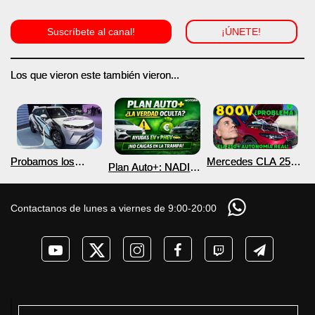
Suscríbete al canal!
¡ÚNETE!
Los que vieron este también vieron...
Probamos los
Mercedes CLA 250+
Plan Auto+: NADIE
nuevos BYD ATTO 2
¿800V en un
te cuenta esto sobre
DM-i y EV con más
COCHE que NO lo
las ayudas para
autonomía
necesita? PRUEBA
coches eléctricos y
Contactanos de lunes a viernes de 9:00-20:00
de AUTONOMÍA
PHEV 2026
REAL MOTORK