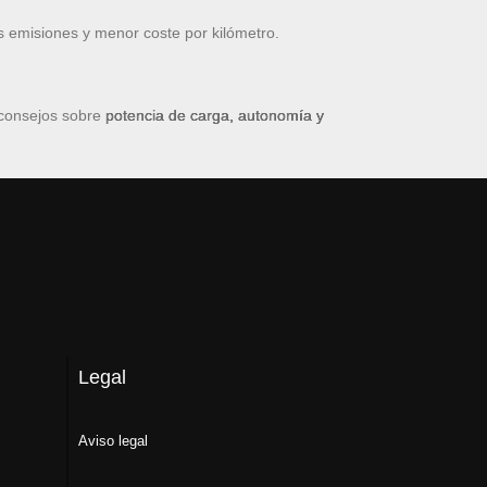
s emisiones y menor coste por kilómetro.
 consejos sobre
potencia de carga, autonomía y
Legal
Aviso legal