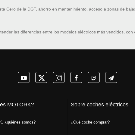
ueta Cero de la DGT, ahorro en mantenimiento, acceso a zonas de baja
tender las diferencias entre los modelos eléctricos más vendidos, con
 es MOTORK?
Sobre coches eléctricos
, ¿quiénes somos?
¿Qué coche comprar?