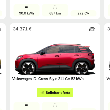
90.0 kWh
657 km
272 CV
34.371 €
3
Volkswagen ID. Cross Style 211 CV 52 kWh
V
Solicitar oferta