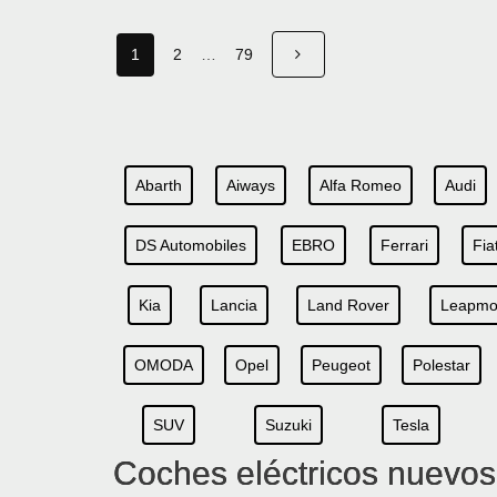
1
2
…
79
Abarth
Aiways
Alfa Romeo
Audi
DS Automobiles
EBRO
Ferrari
Fia
Kia
Lancia
Land Rover
Leapmo
OMODA
Opel
Peugeot
Polestar
SUV
Suzuki
Tesla
Coches eléctricos nuevo