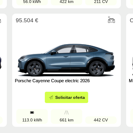
56.0 kWh
422 km
211 CV
95.504 €
C
M
Porsche Cayenne Coupe electric 2026
Solicitar oferta
113.0 kWh
661 km
442 CV