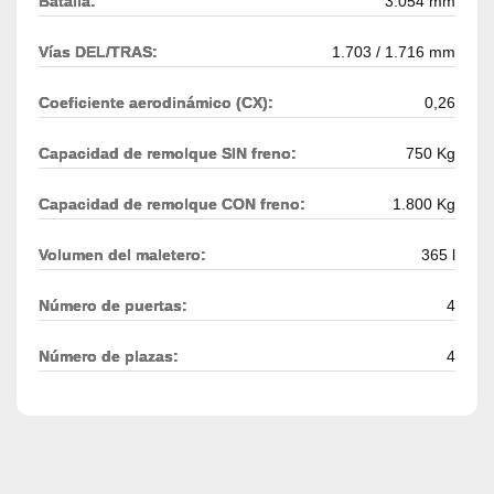
Batalla:
3.054 mm
Vías DEL/TRAS:
1.703 / 1.716 mm
Coeficiente aerodinámico (CX):
0,26
Capacidad de remolque SIN freno:
750 Kg
Capacidad de remolque CON freno:
1.800 Kg
Volumen del maletero:
365 l
Número de puertas:
4
Número de plazas:
4