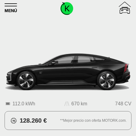
Skip to content
MENÚ
112.0 kWh
670 km
748 CV
128.260 €
**Mejor precio con oferta MOTORK.com.