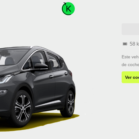
58 
Este veh
de coche
Ver co