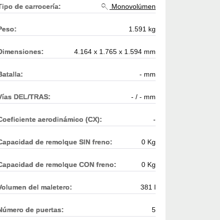
Tipo de carrocería:
Monovolúmen
Peso:
1.591 kg
Dimensiones:
4.164 x 1.765 x 1.594 mm
Batalla:
- mm
Vías DEL/TRAS:
- / - mm
Coeficiente aerodinámico (CX):
-
Capacidad de remolque SIN freno:
0 Kg
Capacidad de remolque CON freno:
0 Kg
Volumen del maletero:
381 l
Número de puertas:
5