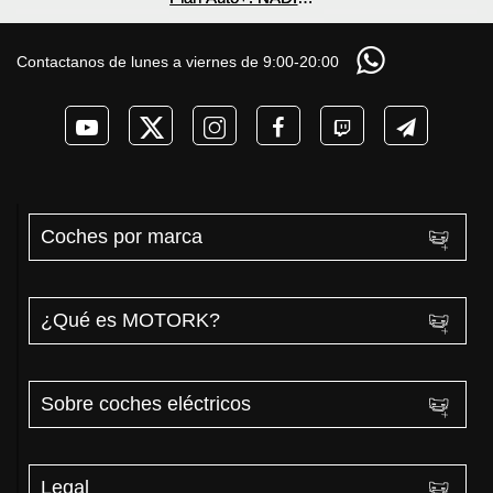
nuevos BYD ATTO 2
¿800V en un
te cuenta esto sobre
DM-i y EV con más
COCHE que NO lo
las ayudas para
autonomía
necesita? PRUEBA
coches eléctricos y
Contactanos de lunes a viernes de 9:00-20:00
de AUTONOMÍA
PHEV 2026
REAL MOTORK
Coches por marca
¿Qué es MOTORK?
Sobre coches eléctricos
Legal