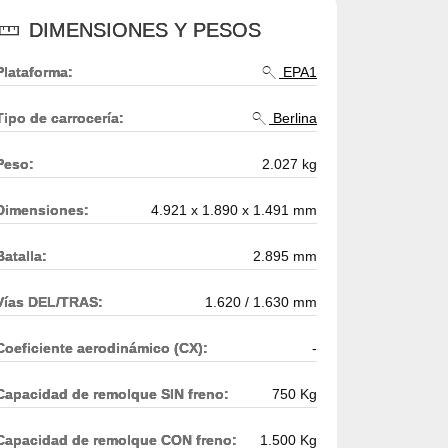
DIMENSIONES Y PESOS
Plataforma:
EPA1
Tipo de carrocería:
Berlina
Peso:
2.027 kg
Dimensiones:
4.921 x 1.890 x 1.491 mm
Batalla:
2.895 mm
Vías DEL/TRAS:
1.620 / 1.630 mm
Coeficiente aerodinámico (CX):
-
Capacidad de remolque SIN freno:
750 Kg
Capacidad de remolque CON freno:
1.500 Kg