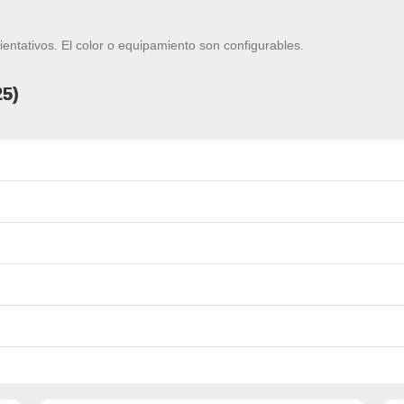
ientativos. El color o equipamiento son configurables.
25)