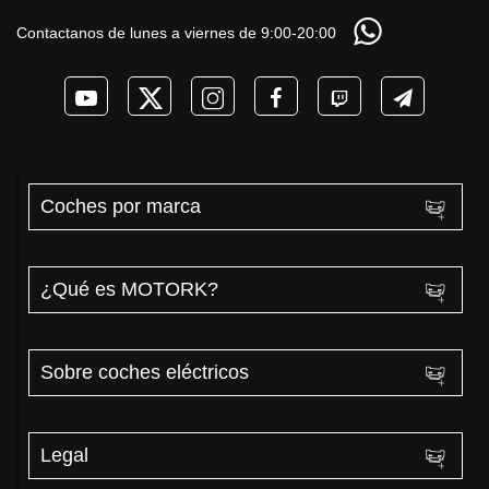
las ayudas para
autonomía
necesita? PRUEBA
coches eléctricos y
Contactanos de lunes a viernes de 9:00-20:00
de AUTONOMÍA
PHEV 2026
REAL MOTORK
Coches por marca
¿Qué es MOTORK?
Sobre coches eléctricos
Legal