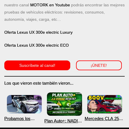
nuestro canal
MOTORK en Youtube
podrás encontrar las mejores
pruebas de vehículos eléctricos: revisiones, consumos,
autonomía, viajes, carga, etc…
Oferta Lexus UX 300e electric Luxury
Oferta Lexus UX 300e electric ECO
Suscríbete al canal!
¡ÚNETE!
Los que vieron este también vieron...
Probamos los
Mercedes CLA 250+
Plan Auto+: NADIE
nuevos BYD ATTO 2
¿800V en un
te cuenta esto sobre
DM-i y EV con más
COCHE que NO lo