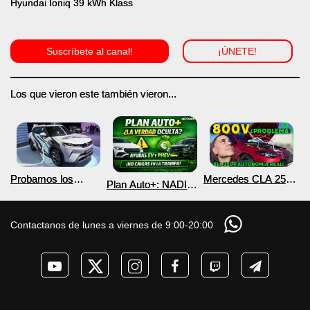
Hyundai Ioniq 39 kWh Klass
Suscríbete al canal!
¡ÚNETE!
Los que vieron este también vieron...
Probamos los
Mercedes CLA 250+
Plan Auto+: NADIE
nuevos BYD ATTO 2
¿800V en un
te cuenta esto sobre
DM-i y EV con más
COCHE que NO lo
las ayudas para
autonomía
necesita? PRUEBA
coches eléctricos y
Contactanos de lunes a viernes de 9:00-20:00
de AUTONOMÍA
PHEV 2026
REAL MOTORK