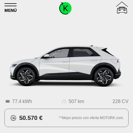
Skip to content
MENÚ
77.4 kWh
507 km
228 CV
50.570 €
**Mejor precio con oferta MOTORK.com.