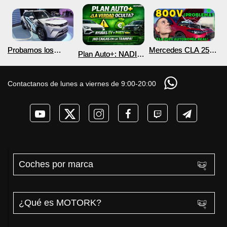
Probamos los
Mercedes CLA 250+
Plan Auto+: NADIE
nuevos BYD ATTO 2
¿800V en un
te cuenta esto sobre
DM-i y EV con más
COCHE que NO lo
las ayudas para
autonomía
necesita? PRUEBA
coches eléctricos y
Contactanos de lunes a viernes de 9:00-20:00
de AUTONOMÍA
PHEV 2026
REAL MOTORK
Coches por marca
¿Qué es MOTORK?