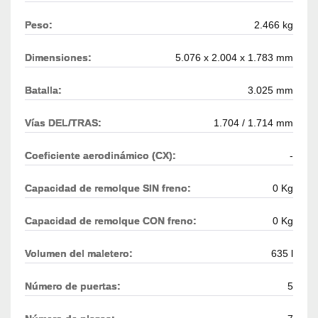
Peso:
2.466 kg
Dimensiones:
5.076 x 2.004 x 1.783 mm
Batalla:
3.025 mm
Vías DEL/TRAS:
1.704 / 1.714 mm
Coeficiente aerodinámico (CX):
-
Capacidad de remolque SIN freno:
0 Kg
Capacidad de remolque CON freno:
0 Kg
Volumen del maletero:
635 l
Número de puertas:
5