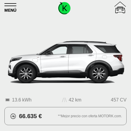
Skip to content
MENÚ
13.6 kWh
42 km
457 CV
66.635 €
**Mejor precio con oferta MOTORK.com.