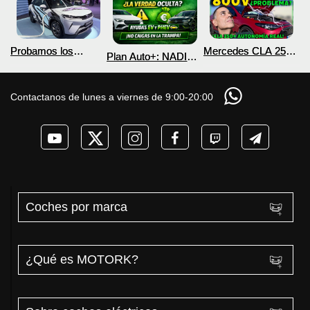
Probamos los
Mercedes CLA 250+
Plan Auto+: NADIE
nuevos BYD ATTO 2
¿800V en un
te cuenta esto sobre
DM-i y EV con más
COCHE que NO lo
las ayudas para
autonomía
necesita? PRUEBA
coches eléctricos y
Contactanos de lunes a viernes de 9:00-20:00
de AUTONOMÍA
PHEV 2026
REAL MOTORK
Coches por marca
¿Qué es MOTORK?