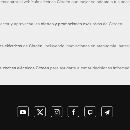
ncontrar el vehículo eléctrico Citroën que mejor se adapte a tus nec
sector y aprovecha las
ofertas y promociones exclusivas
de Citroën.
s eléctricos
de Citroën, incluyendo innovaciones en autonomía, baterí
de
coches eléctricos Citroën
para ayudarte a tomar decisiones informada