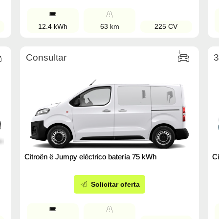
12.4 kWh
63 km
225 CV
Consultar
3
Citroën ë Jumpy eléctrico batería 75 kWh
Ci
Solicitar oferta