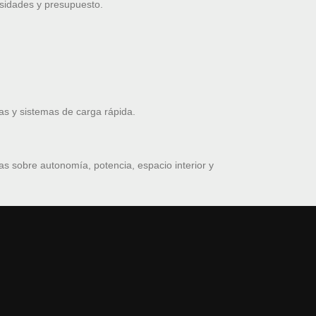
esidades y presupuesto.
as y sistemas de carga rápida.
s sobre autonomía, potencia, espacio interior y