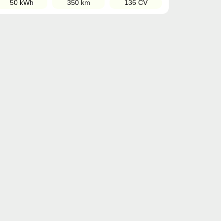
50 kWh
350 km
136 CV