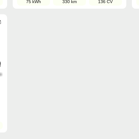
75 kWh
330 km
136 CV