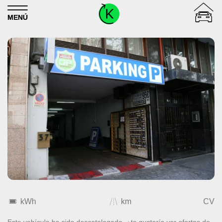
Skip to content
MENÚ
kWh
km
CV
Este vehículo ha sido descatalogado. ¿te gustaría ver ofertas de