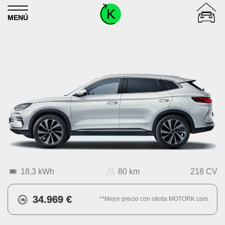
Skip to content
MENÚ
18,3 kWh
80 km
218 CV
34.969 €
**Mejor precio con oferta MOTORK.com.