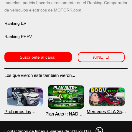
modelos, podéis hacerlo directamente en el Ranking-Comparador
de vehículos eléctricos de MOTORK.com.
Ranking EV
Ranking PHEV
Suscríbete al canal!
¡ÚNETE!
Los que vieron este también vieron...
Probamos los
Mercedes CLA 250+
Plan Auto+: NADIE
nuevos BYD ATTO 2
¿800V en un
te cuenta esto sobre
DM-i y EV con más
COCHE que NO lo
las ayudas para
autonomía
necesita? PRUEBA
coches eléctricos y
Contactanos de lunes a viernes de 9:00-20:00
de AUTONOMÍA