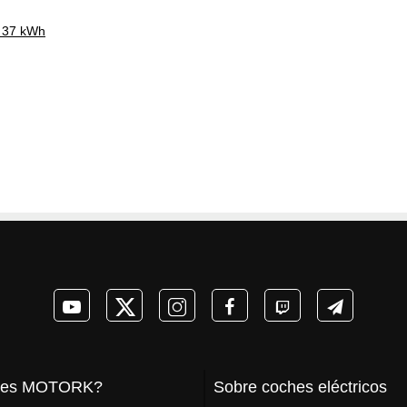
V 37 kWh
 es MOTORK?
Sobre coches eléctricos