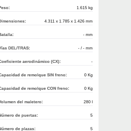
Peso:
1.615 kg
Dimensiones:
4.311 x 1.785 x 1.426 mm
Batalla:
- mm
Vías DEL/TRAS:
- / - mm
Coeficiente aerodinámico (CX):
-
Capacidad de remolque SIN freno:
0 Kg
Capacidad de remolque CON freno:
0 Kg
Volumen del maletero:
280 l
Número de puertas:
5
Número de plazas:
5