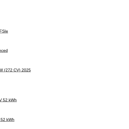
FSIe
nced
kW (272 CV) 2025
CV 52 kWh
V 52 kWh