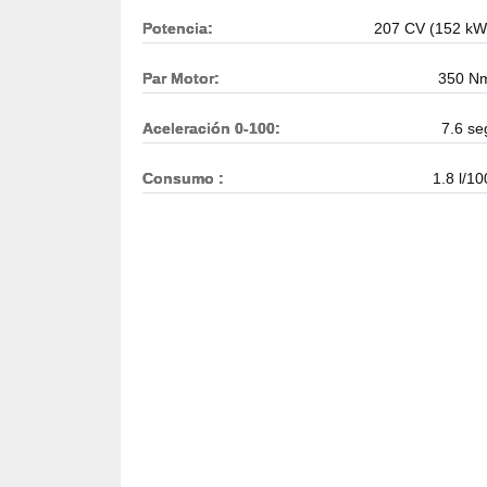
Potencia:
207 CV (152 kW
Par Motor:
350 N
Aceleración 0-100:
7.6 se
Consumo :
1.8 l/10