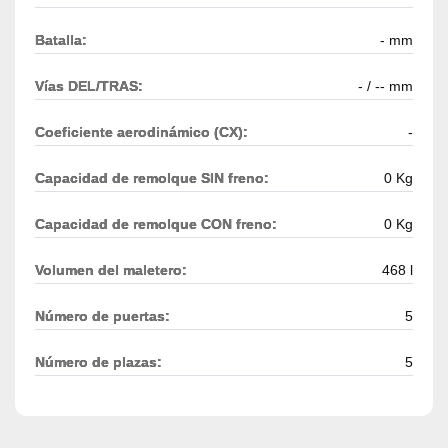
Batalla:
- mm
Vías DEL/TRAS:
- / -- mm
Coeficiente aerodinámico (CX):
-
Capacidad de remolque SIN freno:
0 Kg
Capacidad de remolque CON freno:
0 Kg
Volumen del maletero:
468 l
Número de puertas:
5
Número de plazas:
5