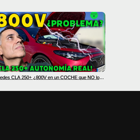
edes CLA 250+ ¿800V en un COCHE que NO lo
esita? PRUEBA de AUTONOMÍA REAL MOTORK