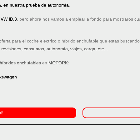
ga, en nuestra prueba de autonomía
.
 VW ID.3
, pero ahora nos vamos a emplear a fondo para mostraros cua
ferta para el coche eléctrico o híbrido enchufable que estas buscando
: revisiones, consumos, autonomía, viajes, carga, etc…
 híbridos enchufables
en
MOTORK
:
olkswagen
l!