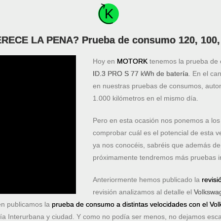
RECE LA PENA? Prueba de consumo 120, 100,
Hoy en
MOTORK
tenemos la prueba de c
ID.3 PRO S 77 kWh de batería
. En el c
en nuestras pruebas de consumos, auto
1.000 kilómetros en el mismo día.
Pero en esta ocasión nos ponemos a lo
comprobar cuál es el potencial de esta 
ya nos conocéis, sabréis que además de 
próximamente tendremos más pruebas in
Anteriormente hemos publicado la
revisi
revisión analizamos al detalle el
Volkswa
én publicamos la
prueba de consumo a distintas velocidades con el Vo
vía Interurbana y ciudad. Y como no podía ser menos, no dejamos esc