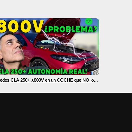
edes CLA 250+ ¿800V en un COCHE que NO lo
esita? PRUEBA de AUTONOMÍA REAL MOTORK