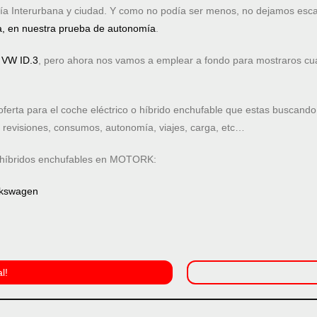
vía Interurbana y ciudad. Y como no podía ser menos, no dejamos esc
ga, en nuestra prueba de autonomía
.
 VW ID.3
, pero ahora nos vamos a emplear a fondo para mostraros cuá
erta para el coche eléctrico o híbrido enchufable que estas buscan
: revisiones, consumos, autonomía, viajes, carga, etc…
e híbridos enchufables en MOTORK:
olkswagen
l!