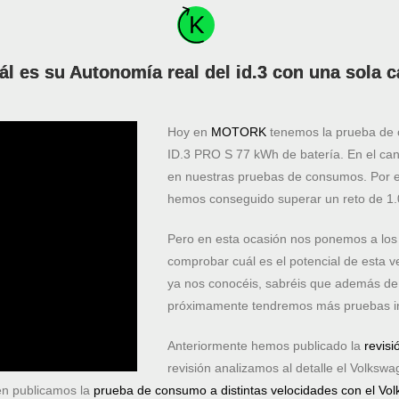
l es su Autonomía real del id.3 con una sola
Hoy en
MOTORK
tenemos la prueba de c
ID.3 PRO S 77 kWh de batería. En el ca
en nuestras pruebas de consumos. Por el
hemos conseguido superar un reto de 1.
Pero en esta ocasión nos ponemos a lo
comprobar cuál es el potencial de esta 
ya nos conocéis, sabréis que además de 
próximamente tendremos más pruebas in
Anteriormente hemos publicado la
revisi
revisión analizamos al detalle el Volksw
én publicamos la
prueba de consumo a distintas velocidades con el Vo