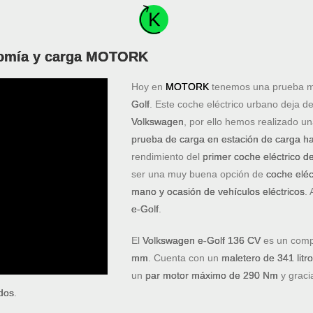
nomía y carga MOTORK
Hoy en
MOTORK
tenemos una prueba m
Golf
. Este coche eléctrico urbano deja d
Volkswagen
, por ello hemos realizado u
prueba de carga en estación de carga h
rendimiento del
primer coche eléctrico 
ser una muy buena opción de
coche eléc
mano y ocasión de vehículos eléctricos
.
e-Golf
.
El
Volkswagen e-Golf 136 CV
es un comp
mm
. Cuenta con un
maletero de 341 litr
un
par motor máximo de 290 Nm
y graci
dos
.