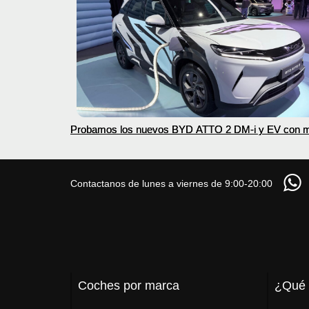
Probamos los nuevos BYD ATTO 2 DM-i y EV con 
autonomía
Contactanos de lunes a viernes de 9:00-20:00
Coches por marca
¿Qué