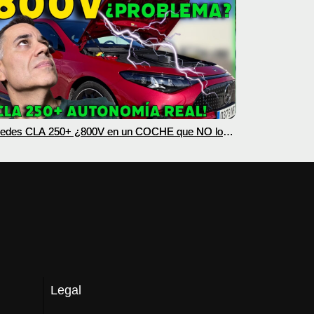
edes CLA 250+ ¿800V en un COCHE que NO lo
esita? PRUEBA de AUTONOMÍA REAL MOTORK
Legal