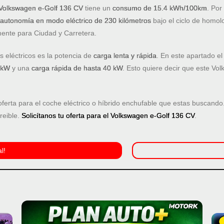
Volkswagen e-Golf 136 CV
tiene un
consumo de 15.4 kWh/100km
. Por
autonomía en modo eléctrico de 230 kilómetros
bajo el ciclo de homo
ente para Ciudad y Carretera.
s eléctricos es la potencia de
carga lenta y rápida
. En este apartado e
2 kW
y una
carga rápida de hasta 40 kW
. Esto quiere decir que este V
rta para el coche eléctrico o híbrido enchufable que estas buscando
reible.
Solicítanos tu oferta para el Volkswagen e-Golf 136 CV
.
l!