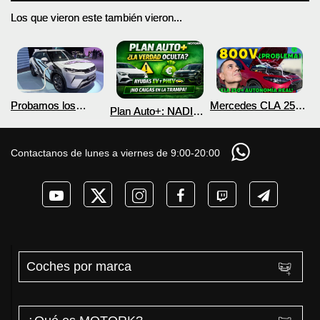
Los que vieron este también vieron...
Probamos los
Mercedes CLA 250+
Plan Auto+: NADIE
nuevos BYD ATTO 2
¿800V en un
te cuenta esto sobre
DM-i y EV con más
COCHE que NO lo
las ayudas para
autonomía
necesita? PRUEBA
coches eléctricos y
Contactanos de lunes a viernes de 9:00-20:00
de AUTONOMÍA
PHEV 2026
REAL MOTORK
Coches por marca