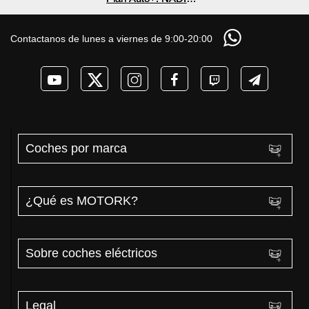
nuevos BYD ATTO 2
¿800V en un
te cuenta esto sobre
DM-i y EV con más
COCHE que NO lo
las ayudas para
autonomía
necesita? PRUEBA
coches eléctricos y
Contactanos de lunes a viernes de 9:00-20:00
de AUTONOMÍA
PHEV 2026
REAL MOTORK
Coches por marca
¿Qué es MOTORK?
Sobre coches eléctricos
Legal