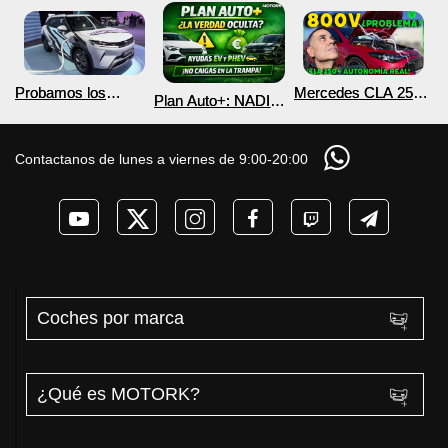
Probamos los
Mercedes CLA 250+
Plan Auto+: NADIE
nuevos BYD ATTO 2
¿800V en un
te cuenta esto sobre
DM-i y EV con más
COCHE que NO lo
las ayudas para
autonomía
necesita? PRUEBA
coches eléctricos y
Contactanos de lunes a viernes de 9:00-20:00
de AUTONOMÍA
PHEV 2026
REAL MOTORK
Coches por marca
¿Qué es MOTORK?