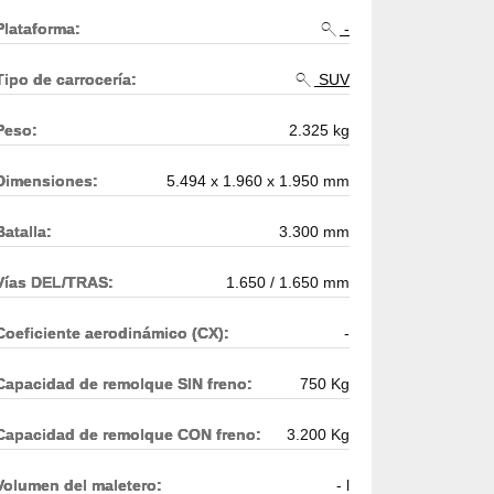
Plataforma:
-
Tipo de carrocería:
SUV
Peso:
2.325 kg
Dimensiones:
5.494 x 1.960 x 1.950 mm
Batalla:
3.300 mm
Vías DEL/TRAS:
1.650 / 1.650 mm
Coeficiente aerodinámico (CX):
-
Capacidad de remolque SIN freno:
750 Kg
Capacidad de remolque CON freno:
3.200 Kg
Volumen del maletero:
- l