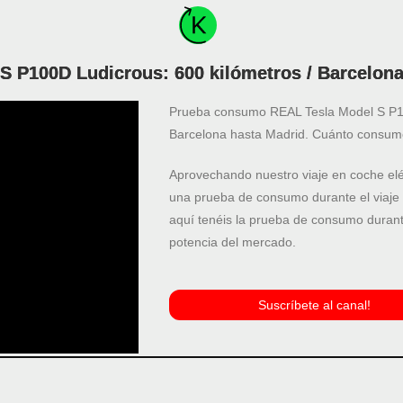
 P100D Ludicrous: 600 kilómetros / Barcelon
Prueba consumo REAL Tesla Model S P10
Barcelona hasta Madrid. Cuánto consume
Aprovechando nuestro viaje en coche elé
una prueba de consumo durante el viaje
aquí tenéis la prueba de consumo durant
potencia del mercado.
Suscríbete al canal!