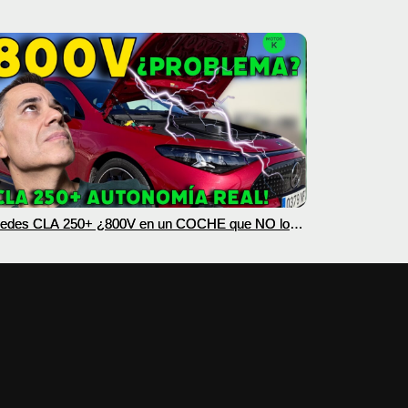
edes CLA 250+ ¿800V en un COCHE que NO lo
esita? PRUEBA de AUTONOMÍA REAL MOTORK