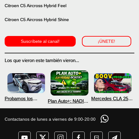
Citroen C5 Aircross Hybrid Feel
Citroen C5 Aircross Hybrid Shine
Suscríbete al canal!
¡ÚNETE!
Los que vieron este también vieron...
Probamos los
Mercedes CLA 250+
Plan Auto+: NADIE
nuevos BYD ATTO 2
¿800V en un
te cuenta esto sobre
DM-i y EV con más
COCHE que NO lo
las ayudas para
autonomía
necesita? PRUEBA
coches eléctricos y
Contactanos de lunes a viernes de 9:00-20:00
de AUTONOMÍA
PHEV 2026
REAL MOTORK