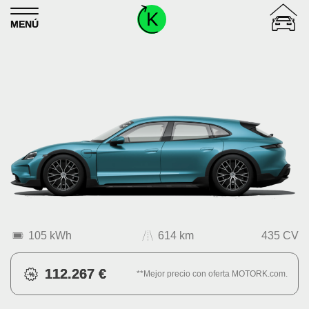
Skip to content
MENÚ
105 kWh
614 km
435 CV
112.267 €
**Mejor precio con oferta MOTORK.com.