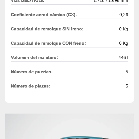
Vías DEL/TRAS:
1.718 / 1.698 mm
Coeficiente aerodinámico (CX):
0,26
Capacidad de remolque SIN freno:
0 Kg
Capacidad de remolque CON freno:
0 Kg
Volumen del maletero:
446 l
Número de puertas:
5
Número de plazas:
5