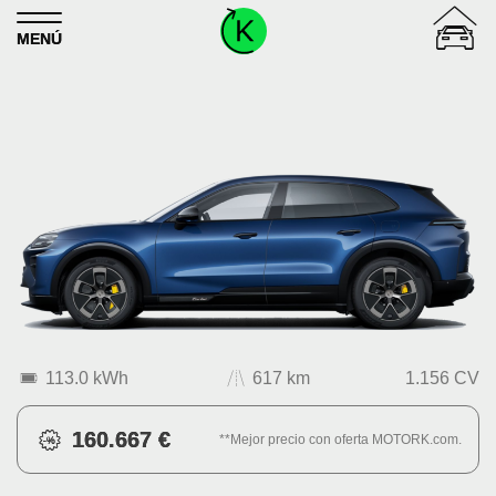
Skip to content
MENÚ
113.0 kWh
617 km
1.156 CV
160.667 €
**Mejor precio con oferta MOTORK.com.