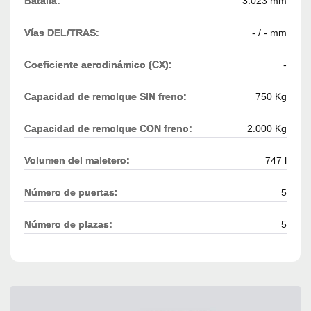
Batalla:
3.023 mm
Vías DEL/TRAS:
- / - mm
Coeficiente aerodinámico (CX):
-
Capacidad de remolque SIN freno:
750 Kg
Capacidad de remolque CON freno:
2.000 Kg
Volumen del maletero:
747 l
Número de puertas:
5
Número de plazas:
5