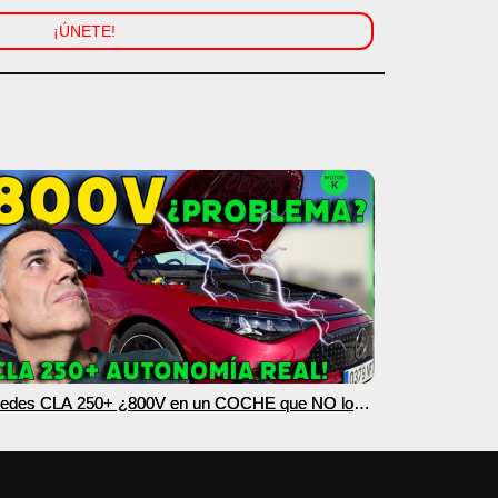
¡ÚNETE!
edes CLA 250+ ¿800V en un COCHE que NO lo
esita? PRUEBA de AUTONOMÍA REAL MOTORK