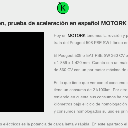
ón, prueba de aceleración en español MOTORK
Hoy en
MOTORK
tenemos la revisión y 
trata del Peugeot 508 PSE SW híbrido en
El Peugeot 508 e-EAT PSE SW 360 CV es 
x 1.859 x 1.420 mm. Cuenta con un malet
de 360 CV con un par motor máximo de
En lo que tiene que ver con el consum
tiene un consumo de 2 l/100km. Por otro
teniendo en cuenta sus consumos ha co
kilómetros bajo el ciclo de homologació
y consumos homologados su uso es princ
os eléctricos es la potencia de carga lenta y rápida. En este apartado