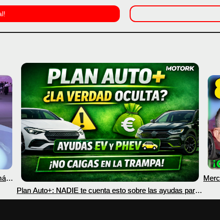
l!
más
Merc
nec
Plan Auto+: NADIE te cuenta esto sobre las ayudas para
coches eléctricos y PHEV 2026