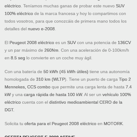
eléctrico
. Teníamos muchas ganas de probar este nuevo
SUV
100% eléctrico
de la marca francesa y hoy lo compartimos con
todos vosotros, para que conozcáis de primera mano todos los
detalles del
nuevo e-2008
.
El
Peugeot 2008 eléctrico
es un
SUV
con una potencia de
136CV
y un par máximo de
260Nm
. Con una aceleración de 0-100km/h
en
8.5 seg
lo convierte en un coche muy ágil.
Con una batería de
50 kWh (45 kWh útiles)
tiene una autonomía
homologada de
310 km (WLTP
). Tiene un puerto de carga
Tipo 2
Mennekes, CCS combo
que permite una carga lenta de hasta
7.4
kW
y una
carga rápida de hasta 100 kW
. Al ser un
vehículo 100%
eléctrico
cuenta con el
distintivo medioambiental CERO de la
DGT.
Solicita tu
oferta para el Peugeot 2008 eléctrico
en
MOTORK
.