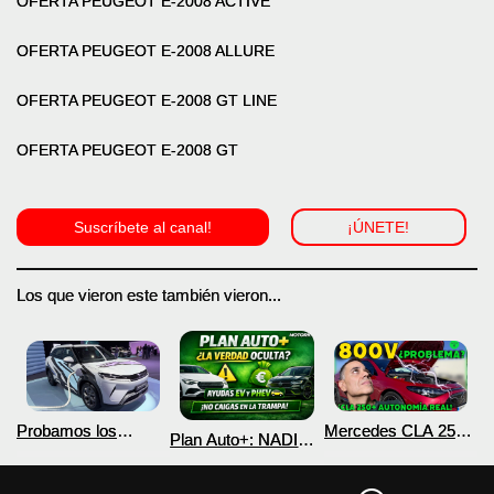
OFERTA
PEUGEOT E-2008 ACTIVE
OFERTA
PEUGEOT E-2008 ALLURE
OFERTA
PEUGEOT E-2008 GT LINE
OFERTA PEUGEOT E-2008 GT
Suscríbete al canal!
¡ÚNETE!
Los que vieron este también vieron...
Probamos los
Mercedes CLA 250+
Plan Auto+: NADIE
nuevos BYD ATTO 2
¿800V en un
te cuenta esto sobre
DM-i y EV con más
COCHE que NO lo
las ayudas para
autonomía
necesita? PRUEBA