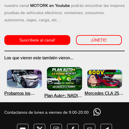
nuestro canal
MOTORK en Youtube
podrás encontrar las mejores
pruebas de vehículos eléctricos: revisiones, consumos,
autonomía, viajes, carga, etc…
Suscríbete al canal!
¡ÚNETE!
Los que vieron este también vieron...
Probamos los
Mercedes CLA 250+
Plan Auto+: NADIE
nuevos BYD ATTO 2
¿800V en un
te cuenta esto sobre
DM-i y EV con más
COCHE que NO lo
las ayudas para
autonomía
necesita? PRUEBA
coches eléctricos y
Contactanos de lunes a viernes de 9:00-20:00
de AUTONOMÍA
PHEV 2026
REAL MOTORK