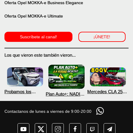
Oferta Opel MOKKA-e Business Elegance
Oferta Opel MOKKA-e Ultimate
Suscríbete al canal!
¡ÚNETE!
Los que vieron este también vieron...
Probamos los
Mercedes CLA 250+
Plan Auto+: NADIE
nuevos BYD ATTO 2
¿800V en un
te cuenta esto sobre
DM-i y EV con más
COCHE que NO lo
las ayudas para
autonomía
necesita? PRUEBA
coches eléctricos y
Contactanos de lunes a viernes de 9:00-20:00
de AUTONOMÍA
PHEV 2026
REAL MOTORK