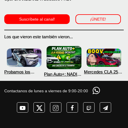
Suscríbete al canal!
¡ÚNETE!
Los que vieron este también vieron...
Probamos los
Mercedes CLA 250+
Plan Auto+: NADIE
nuevos BYD ATTO 2
¿800V en un
te cuenta esto sobre
DM-i y EV con más
COCHE que NO lo
las ayudas para
autonomía
necesita? PRUEBA
coches eléctricos y
Contactanos de lunes a viernes de 9:00-20:00
de AUTONOMÍA
PHEV 2026
REAL MOTORK