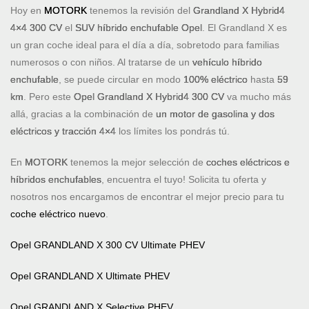
Hoy en
MOTORK
tenemos la revisión del
Grandland X Hybrid4
4×4 300 CV
el
SUV híbrido enchufable Opel
. El Grandland X es
un gran coche ideal para el día a día, sobretodo para familias
numerosos o con niños. Al tratarse de un
vehículo híbrido
enchufable
, se puede circular en modo
100% eléctrico
hasta
59
km
. Pero este
Opel
Grandland X Hybrid4
300 CV
va mucho más
allá, gracias a la combinación de
un motor de gasolina y dos
eléctricos y tracción 4×4
los límites los pondrás tú.
En
MOTORK
tenemos la mejor selección de
coches eléctricos e
híbridos enchufables
, encuentra el tuyo! Solicita tu oferta y
nosotros nos encargamos de encontrar el mejor precio para tu
coche eléctrico nuevo
.
Opel GRANDLAND X 300 CV Ultimate PHEV
Opel GRANDLAND X Ultimate PHEV
Opel GRANDLAND X Selective PHEV