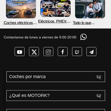
Eléctricos, PHEV,
Coches eléctricos
Todo lo que
hidrógeno y coches
con más autonomía
Necesitas Saber
voladores en el
en 2026
para Comprar un
horizonte
Coche Eléctrico con
Contactanos de lunes a viernes de 9:00-20:00
MOTORK.com
Coches por marca
¿Qué es MOTORK?