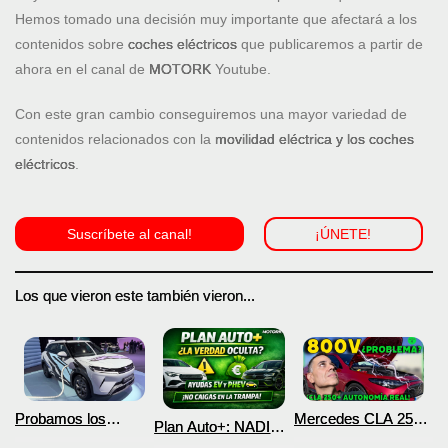
Hemos tomado una decisión muy importante que afectará a los
contenidos sobre
coches eléctricos
que publicaremos a partir de
ahora en el canal de
MOTORK
Youtube.
Con este gran cambio conseguiremos una mayor variedad de
contenidos relacionados con la
movilidad eléctrica y los coches
eléctricos
.
Suscríbete al canal!
¡ÚNETE!
Los que vieron este también vieron...
Probamos los
Mercedes CLA 250+
Plan Auto+: NADIE
nuevos BYD ATTO 2
¿800V en un
te cuenta esto sobre