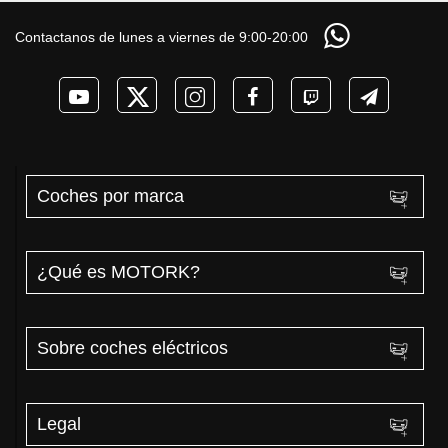
DM-i y EV con más
COCHE que NO lo
las ayudas para
autonomía
necesita? PRUEBA
coches eléctricos y
Contactanos de lunes a viernes de 9:00-20:00
de AUTONOMÍA
PHEV 2026
REAL MOTORK
Coches por marca
¿Qué es MOTORK?
Sobre coches eléctricos
Legal