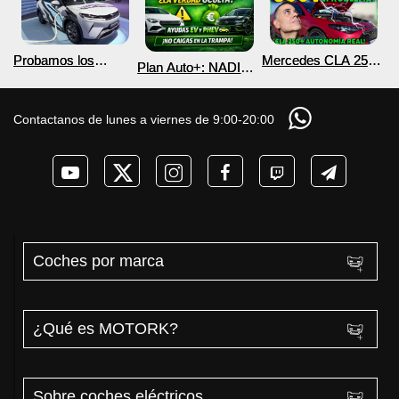
Probamos los
Mercedes CLA 250+
Plan Auto+: NADIE
nuevos BYD ATTO 2
¿800V en un
te cuenta esto sobre
DM-i y EV con más
COCHE que NO lo
las ayudas para
autonomía
necesita? PRUEBA
coches eléctricos y
Contactanos de lunes a viernes de 9:00-20:00
de AUTONOMÍA
PHEV 2026
REAL MOTORK
Coches por marca
¿Qué es MOTORK?
Sobre coches eléctricos