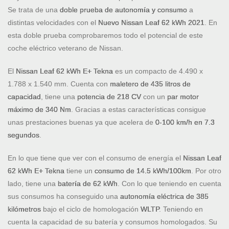
Se trata de una
doble prueba de autonomía y consumo
a
distintas velocidades con el
Nuevo Nissan Leaf 62 kWh 2021
. En
esta doble prueba comprobaremos todo el potencial de este
coche eléctrico veterano de Nissan.
El
Nissan Leaf 62 kWh E+ Tekna
es un compacto de 4.490 x
1.788 x 1.540 mm. Cuenta con
maletero de 435 litros de
capacidad
, tiene una
potencia de 218 CV
con un
par motor
máximo de 340 Nm
. Gracias a estas características consigue
unas prestaciones buenas ya que acelera de
0-100 km/h en 7.3
segundos
.
En lo que tiene que ver con el consumo de energía el
Nissan Leaf
62 kWh E+ Tekna
tiene un
consumo de 14.5 kWh/100km
. Por otro
lado, tiene una
batería de 62 kWh
. Con lo que teniendo en cuenta
sus consumos ha conseguido una
autonomía eléctrica de 385
kilómetros
bajo el ciclo de homologación
WLTP
. Teniendo en
cuenta la capacidad de su batería y consumos homologados. Su