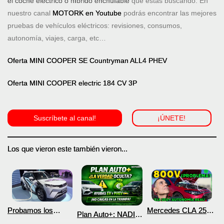
el coche eléctrico o híbrido enchufable
que estas buscando. En
nuestro canal
MOTORK en Youtube
podrás encontrar las mejores
pruebas de vehículos eléctricos: revisiones, consumos,
autonomía, viajes, carga, etc…
Oferta MINI COOPER SE Countryman ALL4 PHEV
Oferta MINI COOPER electric 184 CV 3P
Suscríbete al canal!
¡ÚNETE!
Los que vieron este también vieron...
Probamos los
Mercedes CLA 250+
Plan Auto+: NADIE
nuevos BYD ATTO 2
¿800V en un
te cuenta esto sobre