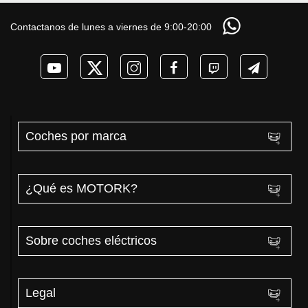
DM-i y EV con más
COCHE que NO lo
las ayudas para
autonomía
necesita? PRUEBA
coches eléctricos y
Contactanos de lunes a viernes de 9:00-20:00
de AUTONOMÍA
PHEV 2026
REAL MOTORK
Coches por marca
¿Qué es MOTORK?
Sobre coches eléctricos
Legal