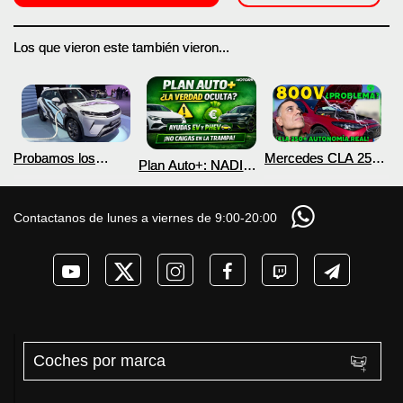
Los que vieron este también vieron...
Probamos los
Mercedes CLA 250+
Plan Auto+: NADIE
nuevos BYD ATTO 2
¿800V en un
te cuenta esto sobre
DM-i y EV con más
COCHE que NO lo
las ayudas para
autonomía
necesita? PRUEBA
coches eléctricos y
Contactanos de lunes a viernes de 9:00-20:00
de AUTONOMÍA
PHEV 2026
REAL MOTORK
Coches por marca