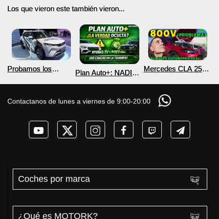
Los que vieron este también vieron...
Probamos los
Mercedes CLA 250+
Plan Auto+: NADIE
nuevos BYD ATTO 2
¿800V en un
te cuenta esto sobre
DM-i y EV con más
COCHE que NO lo
las ayudas para
autonomía
necesita? PRUEBA
coches eléctricos y
Contactanos de lunes a viernes de 9:00-20:00
de AUTONOMÍA
PHEV 2026
REAL MOTORK
Coches por marca
¿Qué es MOTORK?