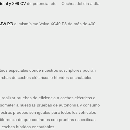
total y 299 CV
de potencia, etc… Coches del día a día
MW iX3
el mismísimo Volvo XC40 P8 de más de 400
orteos especiales donde nuestros suscriptores podrán
rchas de coches eléctricos e híbridos enchufables
alizar pruebas de eficiencia a coches eléctricos e
o someter a nuestras pruebas de autonomía y consumo
estras pruebas son iguales para todos los vehículos
diferencia de que contamos con pruebas especificas
a coches híbridos enchufables.