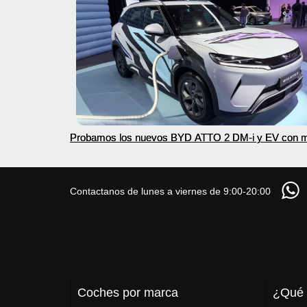
Probamos los nuevos BYD ATTO 2 DM-i y EV con 
autonomía
Contactanos de lunes a viernes de 9:00-20:00
Coches por marca
¿Qué