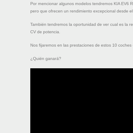
Por mencionar algunos modelos tendremos KIA EV6
pero que ofrecen un rendimiento excepcional desde el 
También tendremos la oportunidad de ver cual es la 
CV de potencia.
Nos fijaremos en las prestaciones de estos 10 coches 
¿Quién ganará?