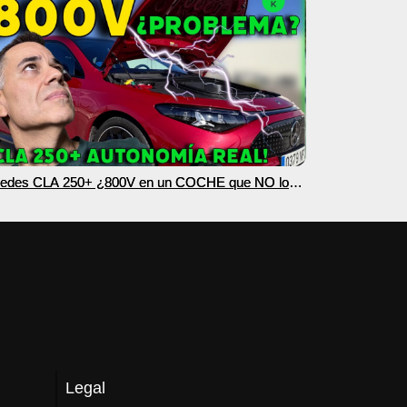
edes CLA 250+ ¿800V en un COCHE que NO lo
esita? PRUEBA de AUTONOMÍA REAL MOTORK
Legal