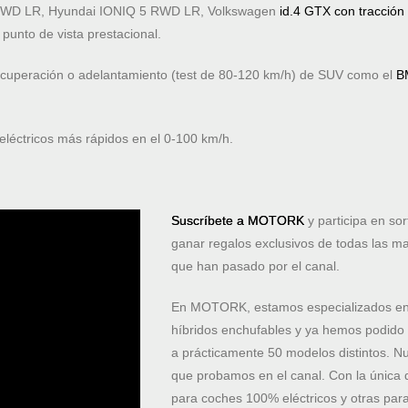
 RWD LR, Hyundai IONIQ 5 RWD LR, Volkswagen
id.4 GTX con tracción 
punto de vista prestacional.
recuperación o adelantamiento (test de 80-120 km/h) de SUV como el
B
eléctricos más rápidos en el 0-100 km/h.
Suscríbete a MOTORK
y participa en s
ganar regalos exclusivos de todas las ma
que han pasado por el canal.
En MOTORK, estamos especializados en re
híbridos enchufables y ya hemos podid
a prácticamente 50 modelos distintos. Nu
que probamos en el canal. Con la única 
para coches 100% eléctricos y otras par