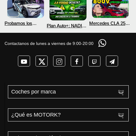
Probamos los
Mercedes CLA 250+
Plan Auto+: NADIE
nuevos BYD ATTO 2
¿800V en un
te cuenta esto sobre
DM-i y EV con más
COCHE que NO lo
las ayudas para
autonomía
necesita? PRUEBA
coches eléctricos y
Contactanos de lunes a viernes de 9:00-20:00
de AUTONOMÍA
PHEV 2026
REAL MOTORK
Coches por marca
¿Qué es MOTORK?