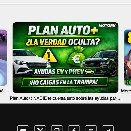
más
Merc
nec
Plan Auto+: NADIE te cuenta esto sobre las ayudas para
coches eléctricos y PHEV 2026