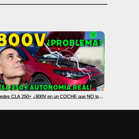
edes CLA 250+ ¿800V en un COCHE que NO lo
esita? PRUEBA de AUTONOMÍA REAL MOTORK