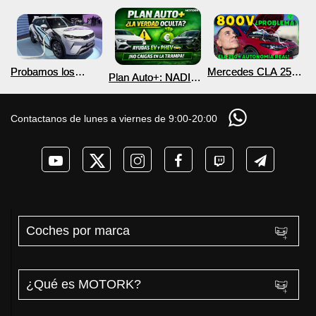
Probamos los
Mercedes CLA 250+
Plan Auto+: NADIE
nuevos BYD ATTO 2
¿800V en un
te cuenta esto sobre
DM-i y EV con más
COCHE que NO lo
las ayudas para
autonomía
necesita? PRUEBA
coches eléctricos y
Contactanos de lunes a viernes de 9:00-20:00
de AUTONOMÍA
PHEV 2026
REAL MOTORK
Coches por marca
¿Qué es MOTORK?