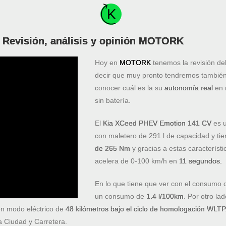
Revisión, análisis y opinión MOTORK
Hoy en
MOTORK
tenemos la revisión de
decir que muy pronto tendremos también
conocer cuál es la su
autonomía real
en
sin batería.
El
Kia XCeed PHEV Emotion 141 CV
es u
con maletero de 291 l de capacidad y ti
de 265 Nm
y gracias a estas caracterís
acelera de 0-100 km/h en
11 segundos.
En lo que tiene que ver con el consumo 
un consumo de
1.4 l/100km
. Por otro la
n modo eléctrico de
48 kilómetros bajo el ciclo de homologación WLTP
 Ciudad y Carretera.