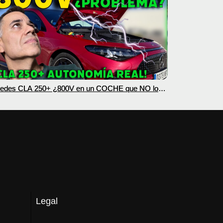
edes CLA 250+ ¿800V en un COCHE que NO lo
esita? PRUEBA de AUTONOMÍA REAL MOTORK
Legal