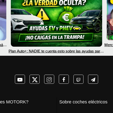
más
Merc
nec
Plan Auto+: NADIE te cuenta esto sobre las ayudas para
coches eléctricos y PHEV 2026
 es MOTORK?
Sobre coches eléctricos