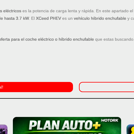
s eléctricos
es la potencia de carga lenta y rápida. En este apartado e
de hasta 3.7 kW
. El
XCeed PHEV
es un
vehículo híbrido enchufable
y cu
oferta para el coche eléctrico o híbrido enchufable
que estas buscando
l!