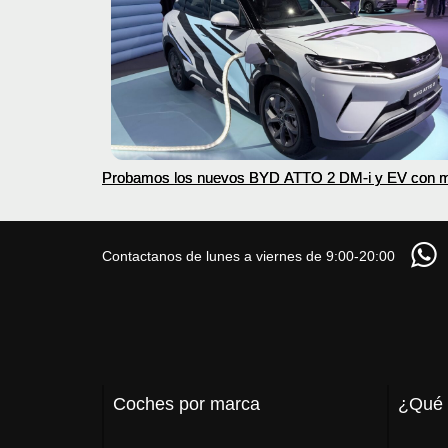
Probamos los nuevos BYD ATTO 2 DM-i y EV con 
autonomía
Contactanos de lunes a viernes de 9:00-20:00
Coches por marca
¿Qué