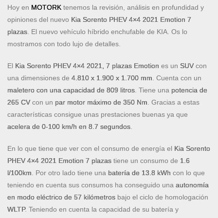
Hoy en
MOTORK
tenemos la revisión, análisis en profundidad y
opiniones del nuevo
Kia Sorento PHEV 4×4 2021 Emotion
7
plazas
. El nuevo vehículo híbrido enchufable de KIA. Os lo
mostramos con todo lujo de detalles.
El
Kia Sorento PHEV 4×4 2021, 7 plazas Emotion
es un
SUV
con
una dimensiones de
4.810 x 1.900 x 1.700 mm
. Cuenta con un
maletero con una capacidad de 809 litros
. Tiene una
potencia de
265 CV
con un
par motor máximo de 350 Nm
. Gracias a estas
características consigue unas prestaciones buenas ya que
acelera de 0-100 km/h en 8.7 segundos
.
En lo que tiene que ver con el consumo de energía el
Kia Sorento
PHEV 4×4 2021 Emotion 7 plazas
tiene un consumo de
1.6
l/100km
. Por otro lado tiene una
batería de 13.8 kWh
con lo que
teniendo en cuenta sus consumos ha conseguido una
autonomía
en modo eléctrico de 57 kilómetros
bajo el ciclo de homologación
WLTP
. Teniendo en cuenta la capacidad de su batería y