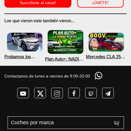
Suscríbete al canal!
¡ÚNETE!
Los que vieron este también vieron...
Probamos los
Mercedes CLA 250+
Plan Auto+: NADIE
nuevos BYD ATTO 2
¿800V en un
te cuenta esto sobre
DM-i y EV con más
COCHE que NO lo
las ayudas para
autonomía
necesita? PRUEBA
coches eléctricos y
Contactanos de lunes a viernes de 9:00-20:00
de AUTONOMÍA
PHEV 2026
REAL MOTORK
Coches por marca