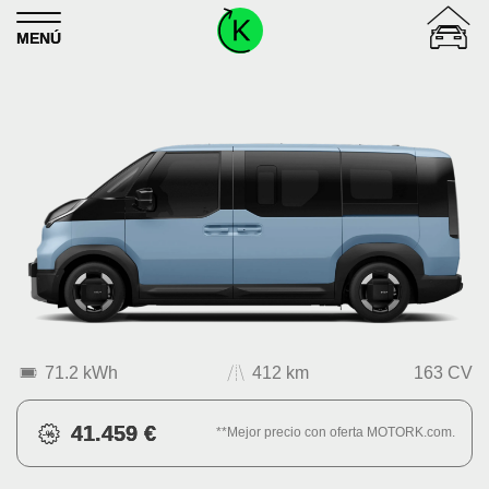
Skip to content
MENÚ
71.2 kWh
412 km
163 CV
41.459 €
**Mejor precio con oferta MOTORK.com.